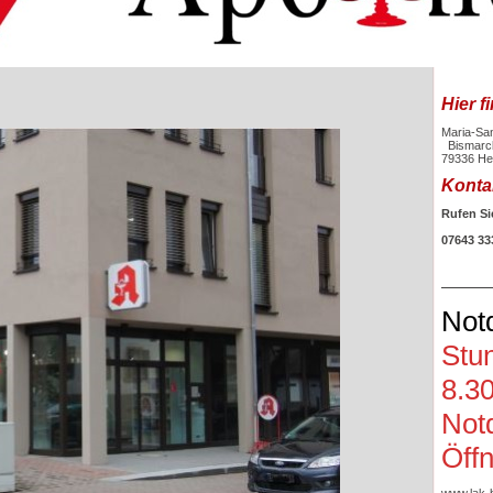
Hier f
Maria-Sa
Bismarck
79336 He
Konta
Rufen Si
07643 33
Not
Stun
8.3
Notd
Öffn