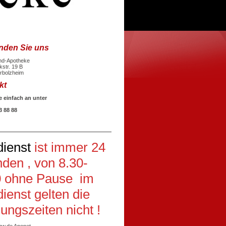
inden Sie uns
nd-Apotheke
str. 19 B
rbolzheim
kt
e einfach an unter
3 88 88
dienst
ist immer 24
den , von 8.30-
0 ohne Pause im
ienst gelten die
ungszeiten nicht !